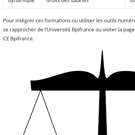
dynamique
droits des salariés
si
Pour intégrer ces formations ou utiliser les outils numér
se rapprocher de l’Université Bpifrance ou visiter la pag
CE Bpifrance.