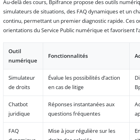
Au-delà des cours, Bpifrance propose des outils numériq
simulateurs de situations, des FAQ dynamiques et un cha
continu, permettant un premier diagnostic rapide. Ces out
orientations du Service Public numérique et favorisent l’
Outil
Fonctionnalités
Ac
numérique
Simulateur
Évalue les possibilités d’action
Di
de droits
en cas de litige
Bp
Chatbot
Réponses instantanées aux
Ac
juridique
questions fréquentes
ap
FAQ
Mise à jour régulière sur les
En