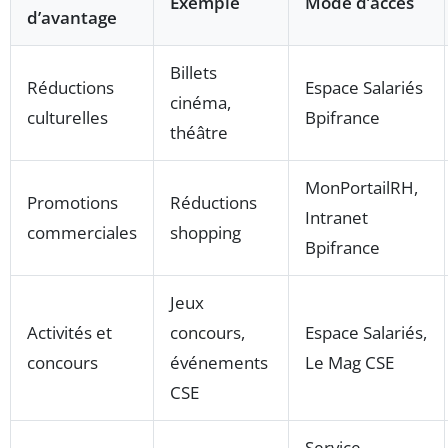
Exemple
Mode d’accès
d’avantage
Billets
Réductions
Espace Salariés
cinéma,
culturelles
Bpifrance
théâtre
MonPortailRH,
Promotions
Réductions
Intranet
commerciales
shopping
Bpifrance
Jeux
Activités et
concours,
Espace Salariés,
concours
événements
Le Mag CSE
CSE
Service