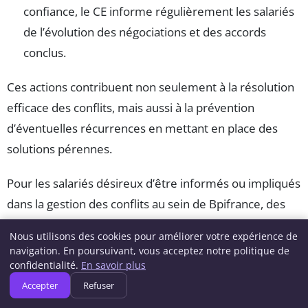
confiance, le CE informe régulièrement les salariés
de l’évolution des négociations et des accords
conclus.
Ces actions contribuent non seulement à la résolution
efficace des conflits, mais aussi à la prévention
d’éventuelles récurrences en mettant en place des
solutions pérennes.
Pour les salariés désireux d’être informés ou impliqués
dans la gestion des conflits au sein de Bpifrance, des
ressources dédiées sont accessibles, comme
les droits
Nous utilisons des cookies pour améliorer votre expérience de
salariés via le CE Bpifrance
et les modalités pratiques
navigation. En poursuivant, vous acceptez notre politique de
pour
rejoindre le comité en 2025
.
confidentialité.
En savoir plus
Accepter
Refuser