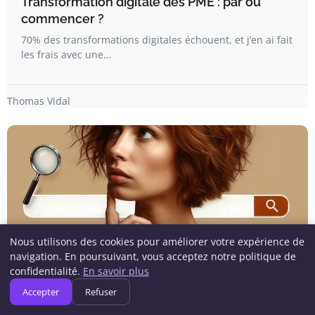
Transformation digitale des PME : par où
commencer ?
70% des transformations digitales échouent, et j’en ai fait
les frais avec une…
Thomas Vidal
Nous utilisons des cookies pour améliorer votre expérience de
navigation. En poursuivant, vous acceptez notre politique de
confidentialité.
En savoir plus
ACTUALITÉS SEO
Accepter
Refuser
Google transforme son moteur de recherche