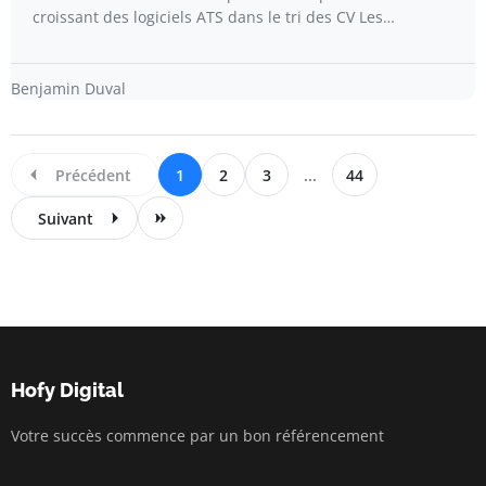
croissant des logiciels ATS dans le tri des CV Les…
Benjamin Duval
Précédent
1
2
3
...
44
Suivant
Hofy Digital
Votre succès commence par un bon référencement