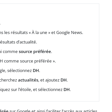
.
s les résultats « À la une » et Google News.
ésultats d’actualité.
fini comme
source préférée
.
 DH comme source préférée ».
gle, sélectionnez
DH
.
recherchez
actualités
, et ajoutez
DH
.
iquez sur l’étoile, et sélectionnez
DH
.
érée
sur Google et ainsi faciliter l’accès aux articles