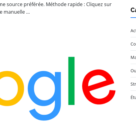
me source préférée. Méthode rapide : Cliquez sur
C
e manuelle …
Ac
Co
Ma
Ou
St
Ét