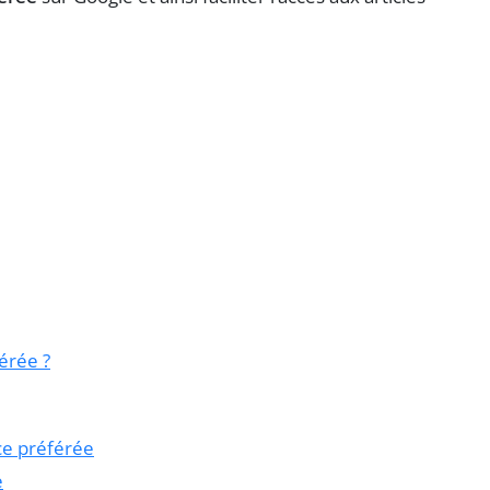
érée ?
ce préférée
e