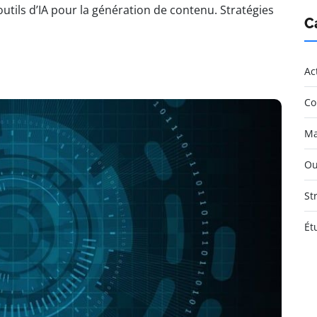
outils d’IA pour la génération de contenu. Stratégies
C
Ac
Co
Ma
Ou
St
Ét