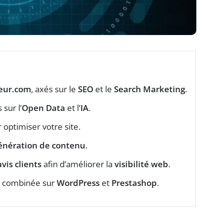
eur.com
, axés sur le
SEO
et le
Search Marketing
.
 sur l’
Open Data
et l’
IA
.
 optimiser votre site.
énération de contenu
.
avis clients
afin d’améliorer la
visibilité web
.
EO combinée sur
WordPress
et
Prestashop
.