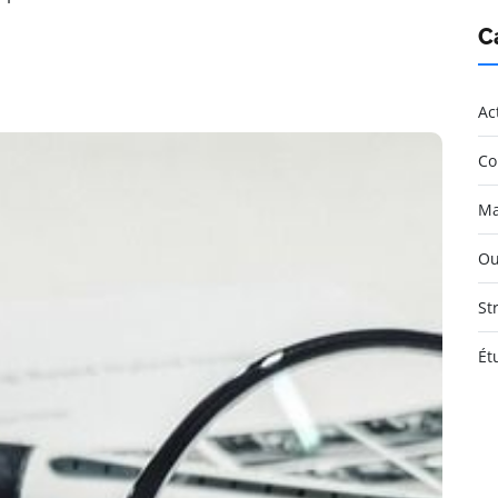
C
Ac
Co
Ma
Ou
St
Ét