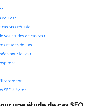
nt
es de Cas SEO
e cas SEO réussie
de vos études de cas SEO
 Vos Études de Cas
sées pour le SEO
inspirent
fficacement
as SEO à éviter
pour une étude de cas SEO