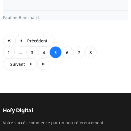
Pauline Blanchard
Précédent
1
...
3
4
5
6
7
8
Suivant
Hofy Digital
Votre succès commence par un bon référencement