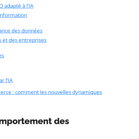
 adapté à l’IA
’information
rnance des données
 et des entreprises
es
r l’IA
merce : comment les nouvelles dynamiques
omportement des