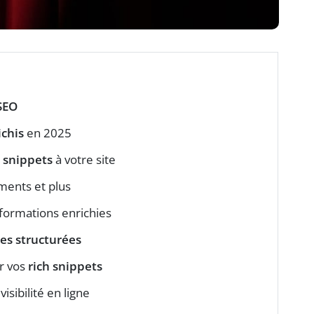
SEO
ichis
en 2025
h snippets
à votre site
ements et plus
formations enrichies
es structurées
r vos
rich snippets
isibilité en ligne