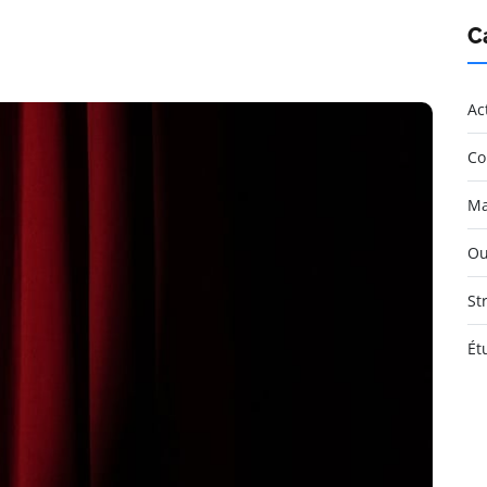
C
Ac
Co
Ma
Ou
St
Ét