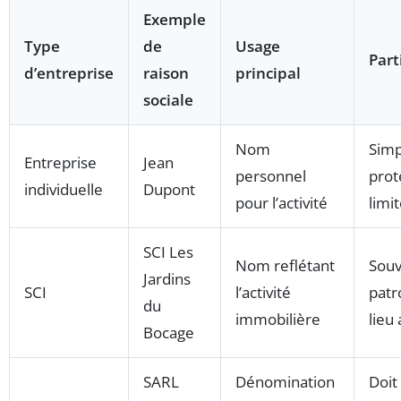
Exemple
Type
de
Usage
Part
d’entreprise
raison
principal
sociale
Nom
Simp
Entreprise
Jean
personnel
prot
individuelle
Dupont
pour l’activité
limi
SCI Les
Nom reflétant
Souv
Jardins
SCI
l’activité
pat
du
immobilière
lieu
Bocage
SARL
Dénomination
Doit