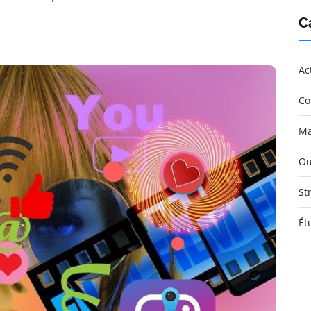
C
Ac
Co
Ma
Ou
St
Ét