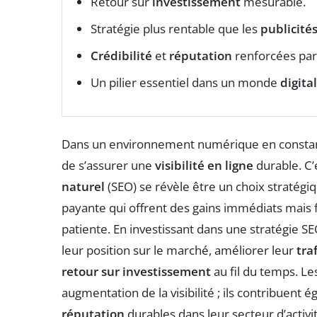
Retour sur
investissement
mesurable.
Stratégie plus rentable que les
publicité
Crédibilité
et
réputation
renforcées par
Un pilier essentiel dans un monde
digital
Dans un environnement numérique en constante 
de s’assurer une
visibilité en ligne
durable. C’
naturel
(SEO) se révèle être un choix stratég
payante qui offrent des gains immédiats mais 
patiente. En investissant dans une stratégie S
leur position sur le marché, améliorer leur
tra
retour sur investissement
au fil du temps. Le
augmentation de la visibilité ; ils contribuent 
réputation
durables dans leur secteur d’activit