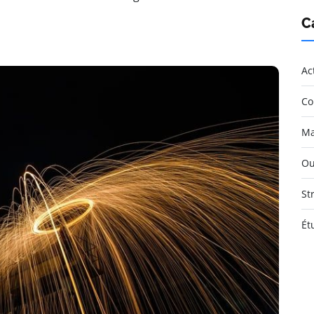
C
Ac
Co
Ma
Ou
St
Ét