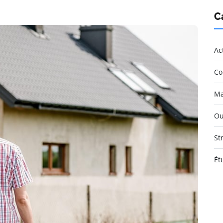
C
Ac
Co
Ma
Ou
St
Ét