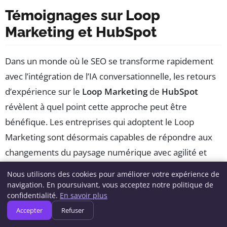
Témoignages sur Loop
Marketing et HubSpot
Dans un monde où le SEO se transforme rapidement
avec l’intégration de l’IA conversationnelle, les retours
d’expérience sur le
Loop Marketing
de
HubSpot
révèlent à quel point cette approche peut être
bénéfique. Les entreprises qui adoptent le Loop
Marketing sont désormais capables de répondre aux
changements du paysage numérique avec agilité et
efficacité.
Nous utilisons des cookies pour améliorer votre expérience de
navigation. En poursuivant, vous acceptez notre politique de
Catherine, responsable marketing d’une entreprise de
confidentialité.
En savoir plus
e-commerce, témoigne : «
Loop Marketing
a
Accepter
Refuser
totalement changé notre façon de travailler. Grâce à