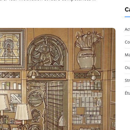
C
Ac
Co
Ma
Ou
St
Ét