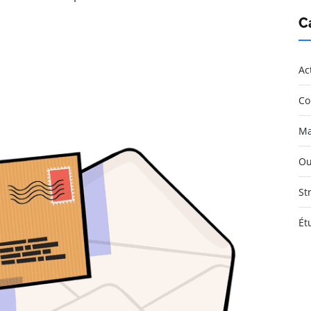
C
Ac
Co
Ma
Ou
St
Ét