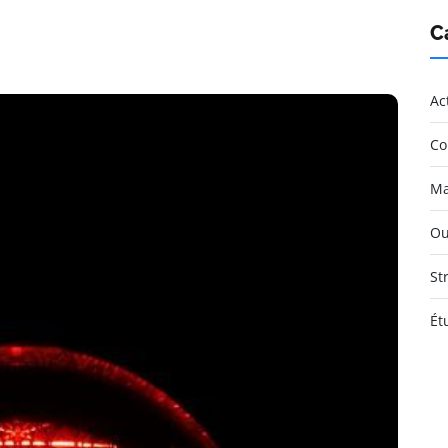
C
Ac
Co
Ma
Ou
St
Ét