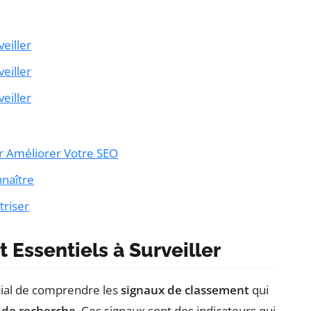
eiller
eiller
eiller
ur Améliorer Votre SEO
nnaître
triser
Essentiels à Surveiller
rucial de comprendre les
signaux de classement
qui
 de recherche
. Ces signaux sont des indicateurs qui