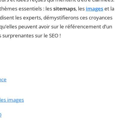
 thèmes essentiels : les
sitemaps
, les
images
et la
disent les experts, démystifierons ces croyances
u’elles peuvent avoir sur le référencement d’un
s surprenantes sur le SEO !
nce
 des images
O