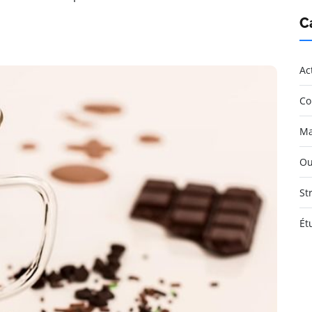
C
Ac
Co
Ma
Ou
St
Ét