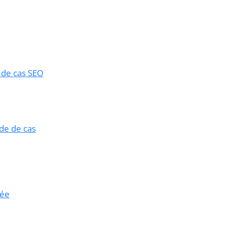
e de cas SEO
de de cas
rée