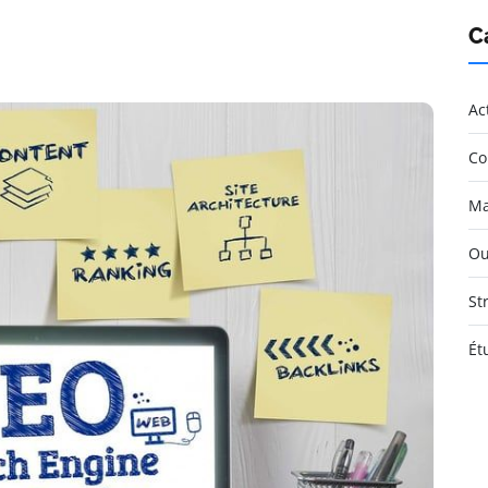
C
Ac
Co
Ma
Ou
St
Ét