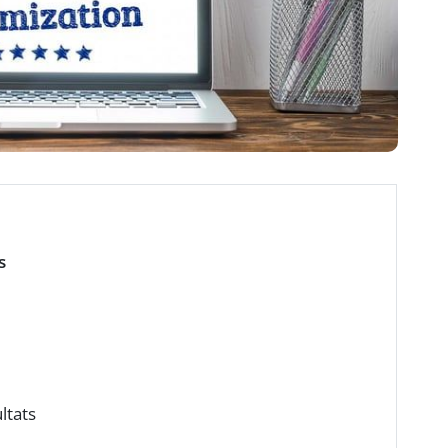
s
ltats