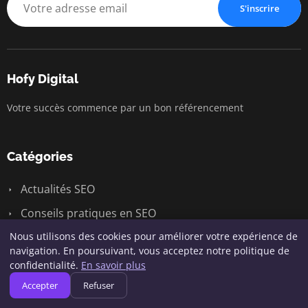
S'inscrire
Hofy Digital
Votre succès commence par un bon référencement
Catégories
Actualités SEO
Conseils pratiques en SEO
Marketing digital
Nous utilisons des cookies pour améliorer votre expérience de
navigation. En poursuivant, vous acceptez notre politique de
Outils et Techniques SEO
confidentialité.
En savoir plus
Stratégies SEO
Accepter
Refuser