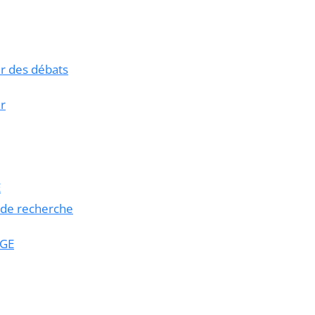
ur des débats
ir
E
s de recherche
SGE