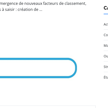
b. Émergence de nouveaux facteurs de classement,
C
à saisir : création de …
Ac
Co
Ma
Ou
St
Ét