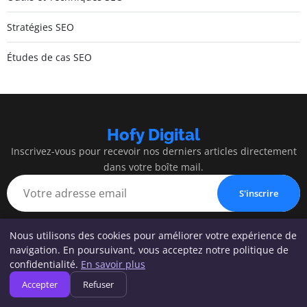
Stratégies SEO
Études de cas SEO
Hofy Digital
Inscrivez-vous pour recevoir nos derniers articles directement
dans votre boîte mail.
S'inscrire
Nous utilisons des cookies pour améliorer votre expérience de
navigation. En poursuivant, vous acceptez notre politique de
Hofy Digital
confidentialité.
En savoir plus
Accepter
Refuser
Votre succès commence par un bon référencement