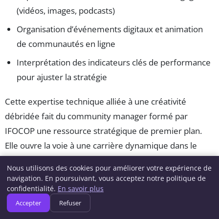
(vidéos, images, podcasts)
Organisation d’événements digitaux et animation
de communautés en ligne
Interprétation des indicateurs clés de performance
pour ajuster la stratégie
Cette expertise technique alliée à une créativité
débridée fait du community manager formé par
IFOCOP une ressource stratégique de premier plan.
Elle ouvre la voie à une carrière dynamique dans le
marketing digital
, avec une réelle marge de manœuvre
Nous utilisons des cookies pour améliorer votre expérience de
pour innover et s’adapter aux évolutions futures des
navigation. En poursuivant, vous acceptez notre politique de
réseaux sociaux.
confidentialité.
En savoir plus
Accepter
Refuser
Pour approfondir ces compétences, il peut être utile