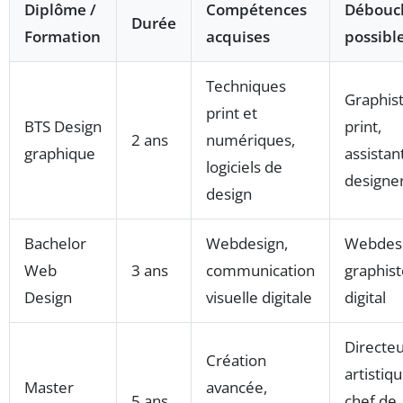
Diplôme /
Compétences
Débouc
Durée
Formation
acquises
possibl
Techniques
Graphis
print et
BTS Design
print,
2 ans
numériques,
graphique
assistan
logiciels de
designe
design
Bachelor
Webdesign,
Webdesi
Web
3 ans
communication
graphist
Design
visuelle digitale
digital
Directe
Création
artistiqu
Master
avancée,
5 ans
chef de