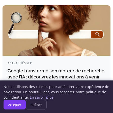
ACTUALITÉS SEO
Google transforme son moteur de recherche
avec l’IA : découvrez les innovations à venir
EN BREF Google lance une nouvelle barre de recherche
Nous utilisons des cookies pour améliorer votre expérience de
alimentée par l’IA Gemini…
navigation. En poursuivant, vous acceptez notre politique de
confidentialité.
En savoir plus
Accepter
Refuser
Pauline Blanchard