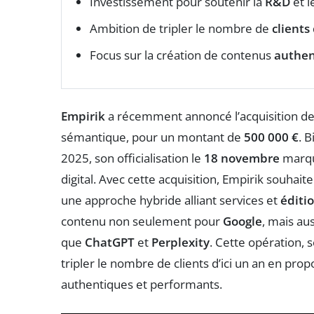
Investissement pour soutenir la
R&D
et 
Ambition de tripler le nombre de
clients
Focus sur la création de contenus
authen
Empirik
a récemment annoncé l’acquisition d
sémantique, pour un montant de
500 000 €
. 
2025, son officialisation le
18 novembre
marqu
digital. Avec cette acquisition, Empirik souha
une approche hybride alliant services et
éditio
contenu non seulement pour
Google
, mais au
que
ChatGPT
et
Perplexity
. Cette opération, 
tripler le nombre de clients d’ici un an en pro
authentiques et performants.