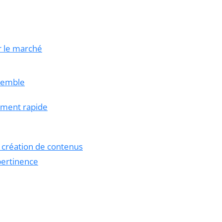
r le marché
nsemble
ement rapide
 création de contenus
pertinence