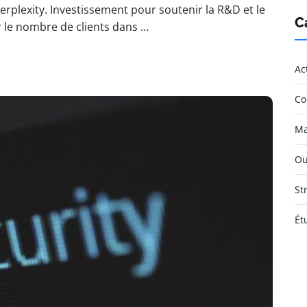
rplexity. Investissement pour soutenir la R&D et le
C
 le nombre de clients dans …
Ac
Co
Ma
Ou
St
Ét