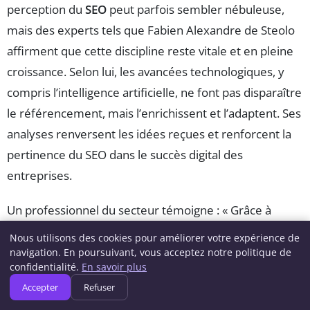
perception du
SEO
peut parfois sembler nébuleuse,
mais des experts tels que Fabien Alexandre de Steolo
affirment que cette discipline reste vitale et en pleine
croissance. Selon lui, les avancées technologiques, y
compris l’intelligence artificielle, ne font pas disparaître
le référencement, mais l’enrichissent et l’adaptent. Ses
analyses renversent les idées reçues et renforcent la
pertinence du SEO dans le succès digital des
entreprises.
Un professionnel du secteur témoigne : « Grâce à
l’approche de Fabien, j’ai compris que le
Nous utilisons des cookies pour améliorer votre expérience de
référencement naturel
est non seulement une
navigation. En poursuivant, vous acceptez notre politique de
confidentialité.
En savoir plus
nécessité, mais qu’il continue d’évoluer pour s’adapter
Accepter
Refuser
aux nouveaux comportements des utilisateurs. Le SEO