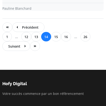
Pauline Blanchard
Précédent
1
...
12
13
14
15
16
...
26
Suivant
Hofy Digital
Votre succès commence par un bon référencement