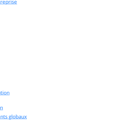
treprise
ution
on
nts globaux