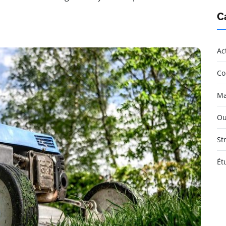
C
Ac
Co
Ma
Ou
St
Ét