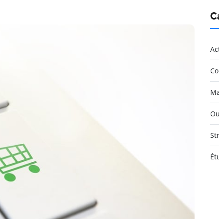
C
Ac
Co
Ma
Ou
St
Ét