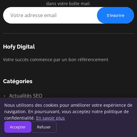
dans votre boîte mail.
S'inscrire
Hofy Digital
Votre succès commence par un bon référencement
Catégories
Actualités SEO
Nous utilisons des cookies pour améliorer votre expérience de
Conseils pratiques en SEO
navigation. En poursuivant, vous acceptez notre politique de
Marketing digital
confidentialité.
En savoir plus
Accepter
Refuser
Outils et Techniques SEO