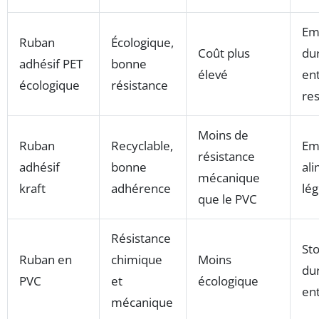
Em
Ruban
Écologique,
Coût plus
dur
adhésif PET
bonne
élevé
ent
écologique
résistance
re
Moins de
Ruban
Recyclable,
Em
résistance
adhésif
bonne
ali
mécanique
kraft
adhérence
lég
que le PVC
Résistance
St
Ruban en
chimique
Moins
du
PVC
et
écologique
en
mécanique