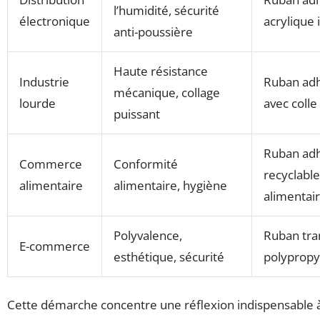
l’humidité, sécurité
électronique
acrylique
anti-poussière
Haute résistance
Industrie
Ruban adh
mécanique, collage
lourde
avec colle
puissant
Ruban adh
Commerce
Conformité
recyclable
alimentaire
alimentaire, hygiène
alimentai
Polyvalence,
Ruban tra
E-commerce
esthétique, sécurité
polypropy
Cette démarche concentre une réflexion indispensable 