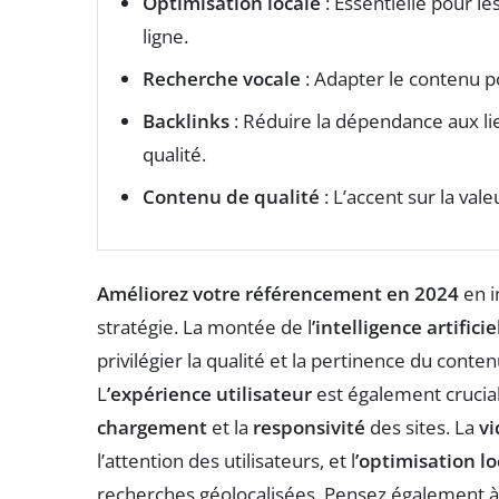
Optimisation locale
: Essentielle pour l
ligne.
Recherche vocale
: Adapter le contenu p
Backlinks
: Réduire la dépendance aux lie
qualité.
Contenu de qualité
: L’accent sur la vale
Améliorez votre référencement en 2024
en i
stratégie. La montée de l
’intelligence artificie
privilégier la qualité et la pertinence du conte
L
’expérience utilisateur
est également crucial
chargement
et la
responsivité
des sites. La
vi
l’attention des utilisateurs, et l
’optimisation lo
recherches géolocalisées. Pensez également à 