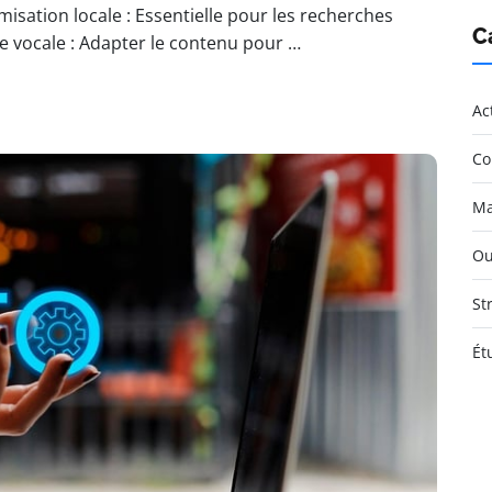
misation locale : Essentielle pour les recherches
C
e vocale : Adapter le contenu pour …
Ac
Co
Ma
Ou
St
Ét