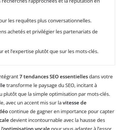
es recherches rapprochées et la réputation en
our les requêtes plus conversationnelles.
ns achetés et privilégier les partenariats de
ur et l’expertise plutôt que sur les mots-clés.
ntégrant
7 tendances SEO essentielles
dans votre
lle
transforme le paysage du SEO, incitant à
nu plutôt que la simple optimisation par mots-clés.
e, avec un accent mis sur la
vitesse de
déo
continue de gagner en importance pour capter
cale
devient incontournable avec la hausse des
l
’optimisation vocale
pour vous adapter à l’essor