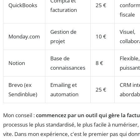
Compta et
QuickBooks
25 €
conform
facturation
fiscale
Gestion de
Visuel,
Monday.com
10 €
projet
collabor
Base de
Flexible,
Notion
8 €
connaissances
puissant
Brevo (ex
Emailing et
CRM int
25 €
Sendinblue)
automation
abordab
Mon conseil :
commencez par un outil qui gère la factur
processus le plus standardisé, le plus facile à numériser, 
vite. Dans mon expérience, c'est le premier pas qui donn