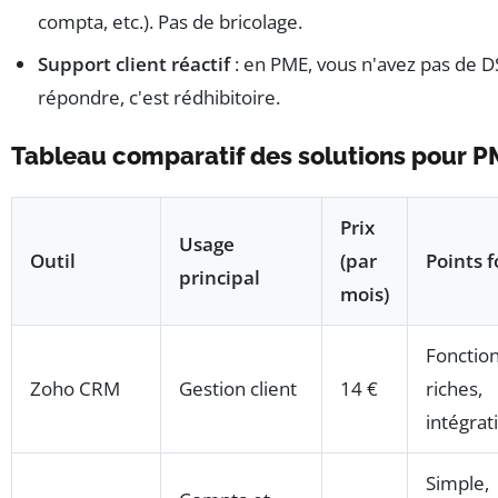
compta, etc.). Pas de bricolage.
Support client réactif
: en PME, vous n'avez pas de DS
répondre, c'est rédhibitoire.
Tableau comparatif des solutions pour 
Prix
Usage
Outil
(par
Points f
principal
mois)
Fonction
Zoho CRM
Gestion client
14 €
riches,
intégrat
Simple,