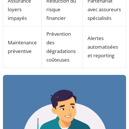
Assurance
Réduction du
Partenariat
loyers
risque
avec assureurs
impayés
financier
spécialisés
Prévention
Alertes
Maintenance
des
automatisées
préventive
dégradations
et reporting
coûteuses