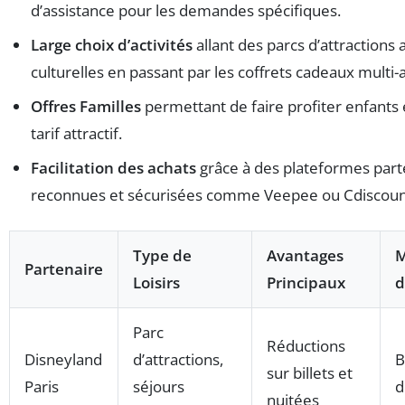
d’assistance pour les demandes spécifiques.
Large choix d’activités
allant des parcs d’attractions 
culturelles en passant par les coffrets cadeaux multi-a
Offres Familles
permettant de faire profiter enfants 
tarif attractif.
Facilitation des achats
grâce à des plateformes part
reconnues et sécurisées comme Veepee ou Cdiscoun
Type de
Avantages
Partenaire
Loisirs
Principaux
d
Parc
Réductions
Disneyland
d’attractions,
B
sur billets et
Paris
séjours
d
nuitées