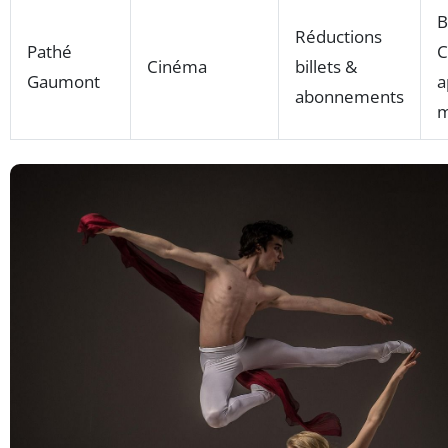
B
Réductions
Pathé
C
Cinéma
billets &
Gaumont
a
abonnements
m