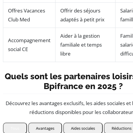
Offres Vacances
Offrir des séjours
Salar
Club Med
adaptés à petit prix
famil
Aider à la gestion
Famil
Accompagnement
familiale et temps
salar
social CE
libre
diffic
Quels sont les partenaires loisi
Bpifrance
en 2025 ?
Découvrez les avantages exclusifs, les aides sociales et 
réductions disponibles pour les collaborateur
Tous
Avantages
Aides sociales
Réductions