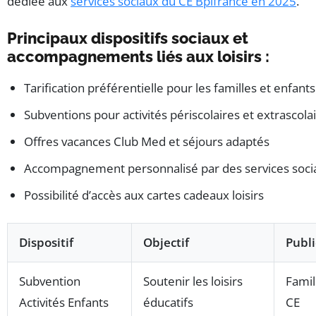
dédiée aux
services sociaux du CE Bpifrance en 2025
.
Principaux dispositifs sociaux et
accompagnements liés aux loisirs :
Tarification préférentielle pour les familles et enfants
Subventions pour activités périscolaires et extrascola
Offres vacances Club Med et séjours adaptés
Accompagnement personnalisé par des services soci
Possibilité d’accès aux cartes cadeaux loisirs
Dispositif
Objectif
Publi
Subvention
Soutenir les loisirs
Famil
Activités Enfants
éducatifs
CE