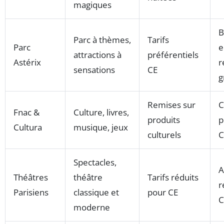
magiques
B
Parc à thèmes,
Tarifs
Parc
e
attractions à
préférentiels
Astérix
r
sensations
CE
g
Remises sur
C
Fnac &
Culture, livres,
produits
p
Cultura
musique, jeux
culturels
C
Spectacles,
A
Théâtres
théâtre
Tarifs réduits
r
Parisiens
classique et
pour CE
C
moderne