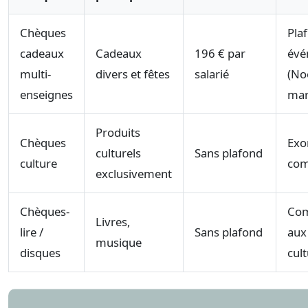
Chèques
Pla
cadeaux
Cadeaux
196 € par
évé
multi-
divers et fêtes
salarié
(Noë
enseignes
mar
Produits
Chèques
Exo
culturels
Sans plafond
culture
com
exclusivement
Chèques-
Com
Livres,
lire /
Sans plafond
aux
musique
disques
cul