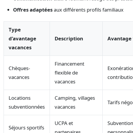
Offres adaptées
aux différents profils familiaux
Type
d’avantage
Description
Avantage 
vacances
Financement
Chèques-
Exonératio
flexible de
vacances
contributi
vacances
Locations
Camping, villages
Tarifs négo
subventionnées
vacances
UCPA et
Subventio
Séjours sportifs
partenaires
personnali