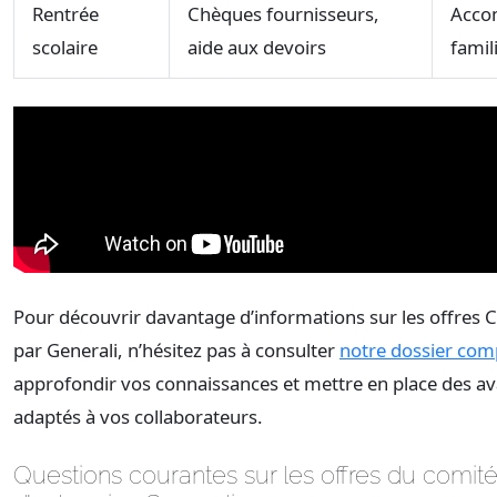
Rentrée
Chèques fournisseurs,
Acco
scolaire
aide aux devoirs
famili
Pour découvrir davantage d’informations sur les offres 
par Generali, n’hésitez pas à consulter
notre dossier com
approfondir vos connaissances et mettre en place des a
adaptés à vos collaborateurs.
Questions courantes sur les offres du comit