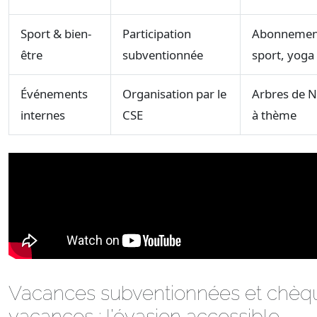
Sport & bien-
Participation
Abonnement
être
subventionnée
sport, yoga
Événements
Organisation par le
Arbres de N
internes
CSE
à thème
Vacances subventionnées et chèq
vacances : l’évasion accessible