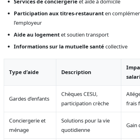
Services de conciergerie
et aide à domicile
Participation aux titres-restaurant
en complémen
l’employeur
Aide au logement
et soutien transport
Informations sur la mutuelle santé
collective
Impac
Type d’aide
Description
salar
Chèques CESU,
Allég
Gardes d’enfants
participation crèche
frais 
Conciergerie et
Solutions pour la vie
Gain 
ménage
quotidienne