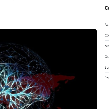
C
Ac
Co
Ma
Ou
St
Ét