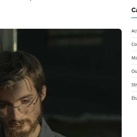
C
Ac
Co
Ma
Ou
St
Ét