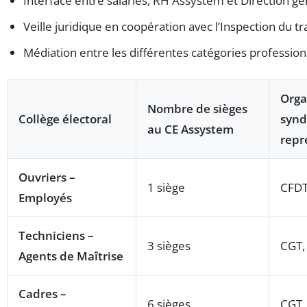
Interface entre salariés, RH Assystem et Direction g
Veille juridique en coopération avec l’Inspection du tra
Médiation entre les différentes catégories profession
Orga
Nombre de sièges
Collège électoral
synd
au CE Assystem
repr
Ouvriers –
1 siège
CFD
Employés
Techniciens –
3 sièges
CGT,
Agents de Maîtrise
Cadres –
6 sièges
CGT,