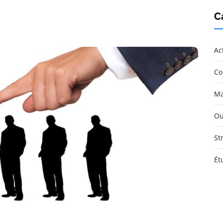
C
Ac
Co
Ma
Ou
St
Ét