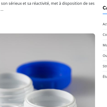
n sérieux et sa réactivité, met à disposition de ses
C
 …
Ac
Co
Ma
Ou
St
Ét