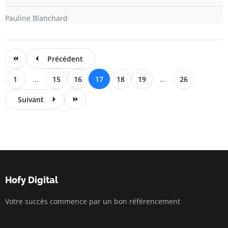
Pauline Blanchard
Précédent
1
...
15
16
17
18
19
...
26
Suivant
Hofy Digital
Votre succès commence par un bon référencement